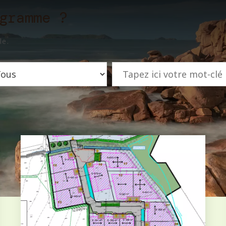
gramme ?
le.