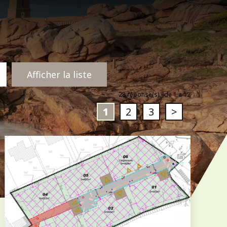
28
réponse(s) - de 1 a 12
1
2
3
>