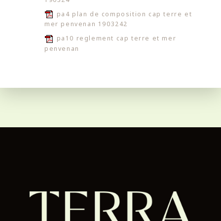
pa4 plan de composition cap terre et
mer penvenan 1903242
pa10 reglement cap terre et mer
penvenan