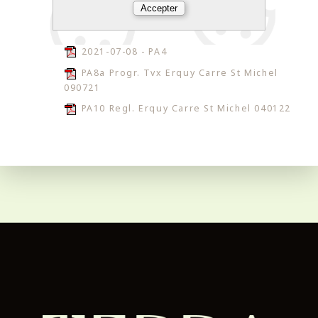
2021-07-08 - PA4
PA8a Progr. Tvx Erquy Carre St Michel
090721
PA10 Regl. Erquy Carre St Michel 040122