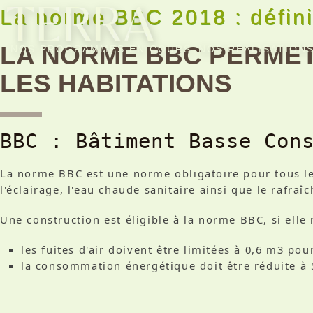
La norme BBC 2018 : définit
LA NORME BBC PERMET
NOS PROGRAMMES EN COURS
NOS RÉALISATION
LES HABITATIONS
BBC : Bâtiment Basse Con
La norme BBC est une norme obligatoire pour tous le
l'éclairage, l'eau chaude sanitaire ainsi que le rafraî
Une construction est éligible à la norme BBC, si elle
les fuites d'air doivent être limitées à 0,6 m3 p
la consommation énergétique doit être réduite 