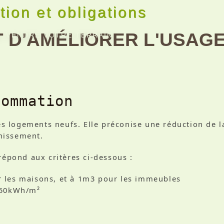
ion et obligations
 D'AMÉLIORER L'USAGE
S
VENDRE VOTRE TERRAIN
sommation
s logements neufs. Elle préconise une réduction de 
chissement.
 répond aux critères ci-dessous :
our les maisons, et à 1m3 pour les immeubles
à 50kWh/m²