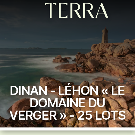
DINAN - LÉHON « LE
DOMAINE DU
VERGER » - 25 LOTS