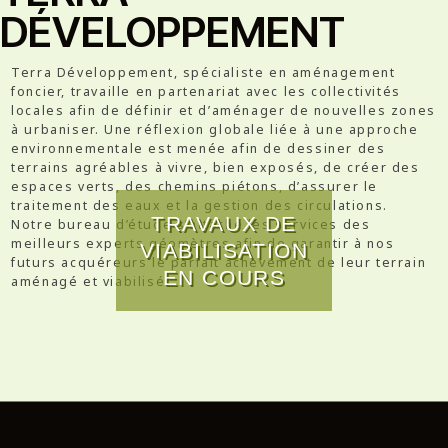
DÉVELOPPEMENT
Terra Développement, spécialiste en aménagement
foncier, travaille en partenariat avec les collectivités
locales afin de définir et d’aménager de nouvelles zones
à urbaniser. Une réflexion globale liée à une approche
environnementale est menée afin de dessiner des
terrains agréables à vivre, bien exposés, de créer des
espaces verts, des chemins piétons, d’assurer le
traitement des eaux et la gestion des circulations.
TRAVAUX DE
Notre bureau d’étude s’attache les services des
meilleurs experts géomètres afin de garantir à nos
VIABILISATION
futurs acquéreurs le parfait achèvement de leur terrain
EN COURS
aménagé et viabilisé…